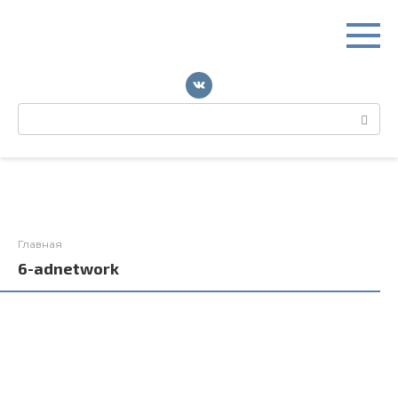
Перейти
к
контенту
Поиск:
Главная
6-adnetwork