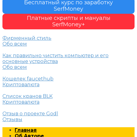
Бесплатный курс по заработку
SerfMoney
Платные скрипты и мануалы
SerfMoney+
Фирменный стиль
Обо всем
Как правильно чистить компьютер и его
основные устройства
Обо всем
Кошелек faucethub
Криптовалюта
Список кранов BLK
Криптовалюта
Отзыв о проекте Godl
Отзывы
Главная
Об Авторе