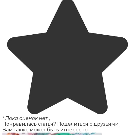
( Пока оценок нет )
Понравилась статья? Поделиться с друзьями:
Вам также может быть интересно