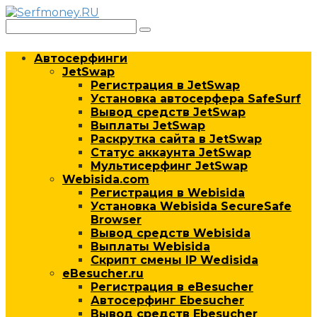
Перейти
к
Поиск:
контенту
Автосерфинги
JetSwap
Регистрация в JetSwap
Установка автосерфера SafeSurf
Вывод средств JetSwap
Выплаты JetSwap
Раскрутка сайта в JetSwap
Статус аккаунта JetSwap
Мультисерфинг JetSwap
Webisida.com
Регистрация в Webisida
Установка Webisida SecureSafe
Browser
Вывод средств Webisida
Выплаты Webisida
Скрипт смены IP Wedisida
eBesucher.ru
Регистрация в eBesucher
Автосерфинг Ebesucher
Вывод средств Ebesucher