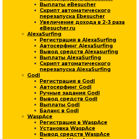
Выплаты eBesucher
Скрипт автоматического
перезапуска Ebesucher
Увеличение дохода в 2-3 раза
eBesucher.ru
AlexaSurfing
Регистрация в AlexaSurfing
Автосерфинг AlexaSurfing
Вывод средств Alexasurfing
Выплаты AlexaSurfing
Скрипт автоматического
перезапуска AlexaSurfing
Godl
Регистрация в Godl
Автосерфинг Godl
Ручные задания Godl
Вывод средств Godl
Выплаты Godl
Баланс в Godl
WaspAce
Регистрация в WaspAce
Установка WaspAce
Вывод средств WaspAce