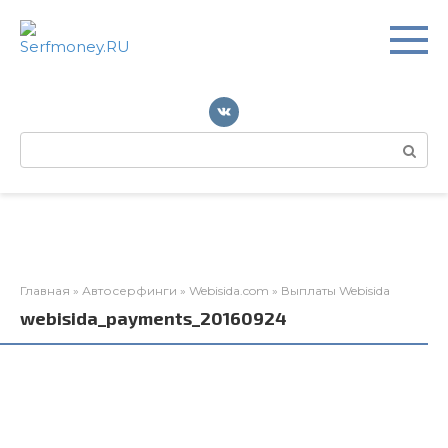
Перейти
к
контенту
Поиск:
Главная
»
Автосерфинги
»
Webisida.com
»
Выплаты Webisida
webisida_payments_20160924