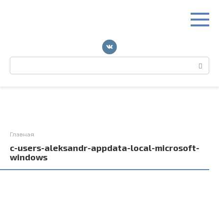
Перейти
к
контенту
Поиск:
Главная
c-users-aleksandr-appdata-local-microsoft-
windows