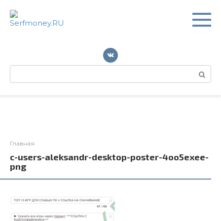
Перейти
к
контенту
Поиск:
Главная
c-users-aleksandr-desktop-poster-4oo5exee-
png