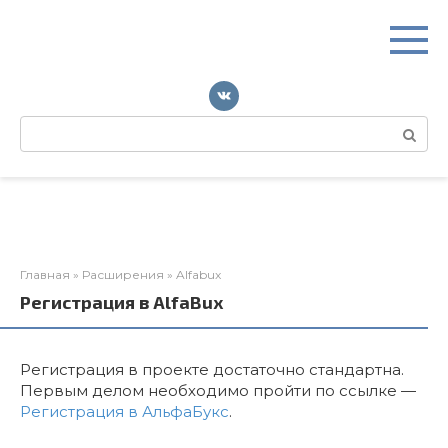
Перейти
к
контенту
Поиск:
Главная
»
Расширения
»
Alfabux
Регистрация в AlfaBux
Регистрация в проекте достаточно стандартна.
Первым делом необходимо пройти по ссылке —
Регистрация в АльфаБукс
.