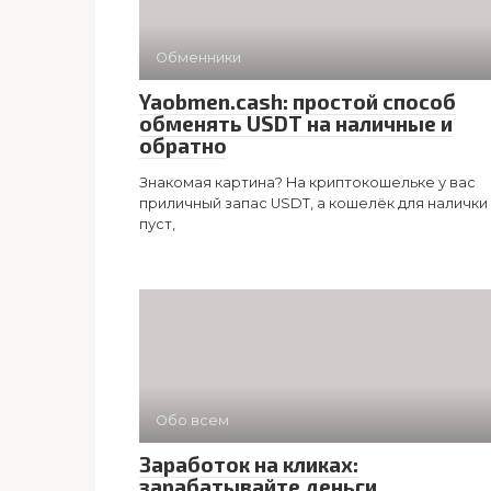
Обменники
Yaobmen.cash: простой способ
обменять USDT на наличные и
обратно
Знакомая картина? На криптокошельке у вас
приличный запас USDT, а кошелёк для налички
пуст,
Обо всем
Заработок на кликах:
зарабатывайте деньги,