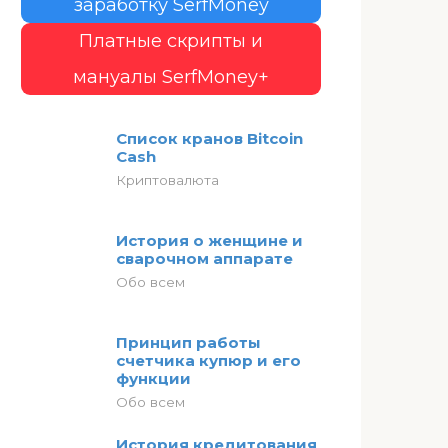
заработку SerfMoney
Платные скрипты и
мануалы SerfMoney+
Список кранов Bitcoin
Cash
Криптовалюта
История о женщине и
сварочном аппарате
Обо всем
Принцип работы
счетчика купюр и его
функции
Обо всем
История кредитования