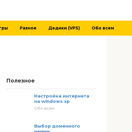
гры
Разное
Дедики (VPS)
Обо всем
Полезное
Настройка интернета
на windows хр
Обо всем
Выбор доменного
имени