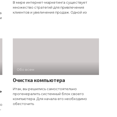
В мире интернет-маркетинга существует
множество стратегий для привлечения
клиентов и увеличения продаж. Одной из
а
и
Обо всем
Очистка компьютера
Итак, вы решились самостоятельно
ь
прогенералить системный блок своего
компьютера. Для начала его необходимо
обесточить
то
—