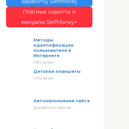
заработку SerfMoney
Платные скрипты и
мануалы SerfMoney+
Методы
идентификации
пользователя в
Интернете
Обо всем
Детские планшеты
Обо всем
Автонаполнение сайта
Доработка сайтов