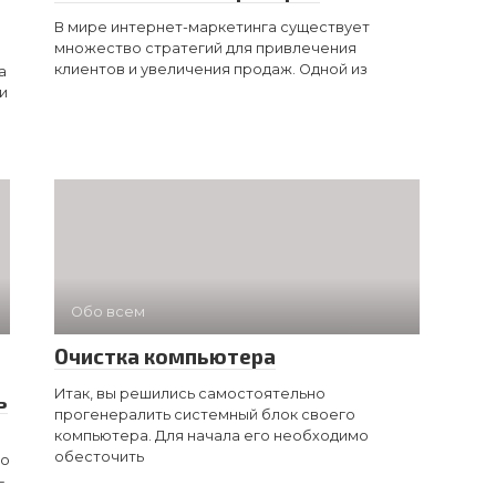
В мире интернет-маркетинга существует
множество стратегий для привлечения
клиентов и увеличения продаж. Одной из
а
и
Обо всем
Очистка компьютера
Итак, вы решились самостоятельно
ь
прогенералить системный блок своего
компьютера. Для начала его необходимо
обесточить
то
—