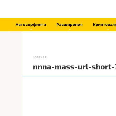
Перейти
к
контенту
Автосерфинги
Расширения
Криптовал
Главная
nnna-mass-url-short-