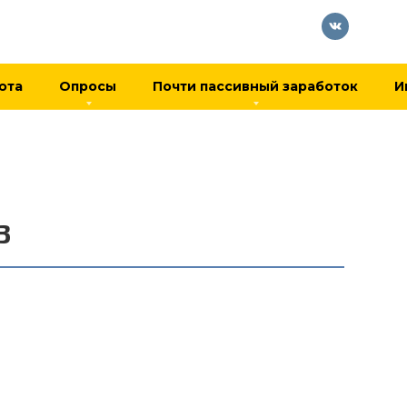
юта
Опросы
Почти пассивный заработок
И
3