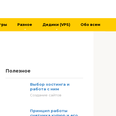
гры
Разное
Дедики (VPS)
Обо всем
Полезное
Выбор хостинга и
работа с ним
Создание сайтов
Принцип работы
счетчика купюр и его