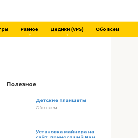
гры
Разное
Дедики (VPS)
Обо всем
Полезное
Детские планшеты
Обо всем
Установка майнера на
сайт, приносящий Вам