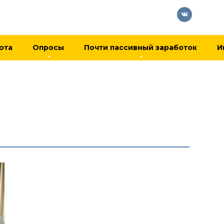
юта
Опросы
Почти пассивный заработок
И