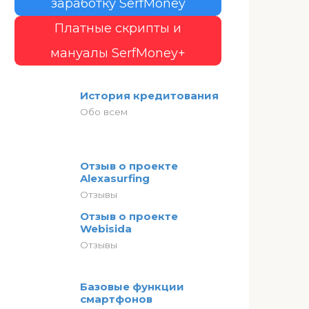
заработку SerfMoney
Платные скрипты и
мануалы SerfMoney+
История кредитования
Обо всем
Отзыв о проекте
Alexasurfing
Отзывы
Отзыв о проекте
Webisida
Отзывы
Базовые функции
смартфонов