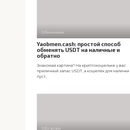
Обменники
Yaobmen.cash: простой способ
обменять USDT на наличные и
обратно
Знакомая картина? На криптокошельке у вас
приличный запас USDT, а кошелёк для налички
пуст,
Обо всем