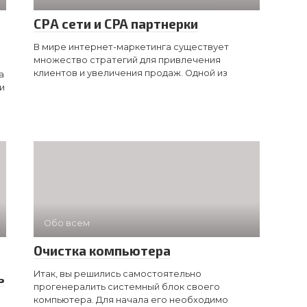
СРА сети и CPA партнерки
В мире интернет-маркетинга существует
множество стратегий для привлечения
клиентов и увеличения продаж. Одной из
а
и
Обо всем
Очистка компьютера
Итак, вы решились самостоятельно
ь
прогенералить системный блок своего
компьютера. Для начала его необходимо