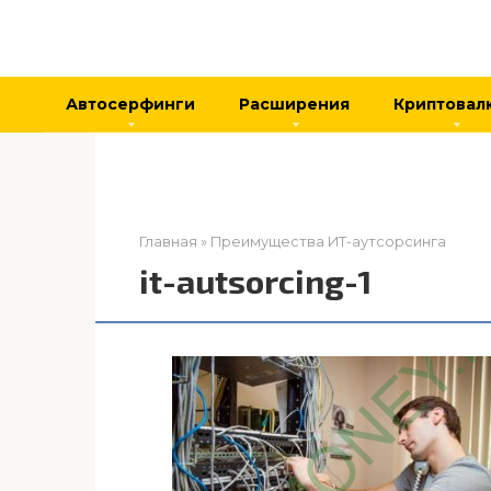
Перейти
к
контенту
Автосерфинги
Расширения
Криптовал
Главная
»
Преимущества ИТ-аутсорсинга
it-autsorcing-1