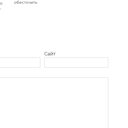
обесточить
то
—
Сайт