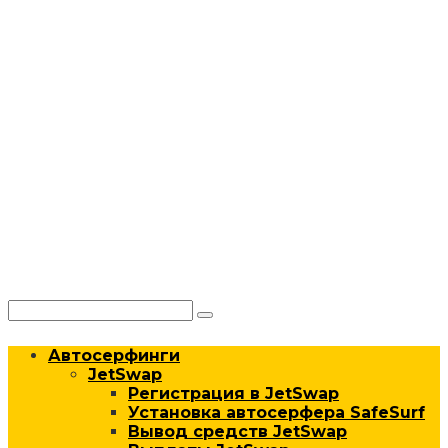
Перейти
к
контенту
Поиск:
Автосерфинги
JetSwap
Регистрация в JetSwap
Установка автосерфера SafeSurf
Вывод средств JetSwap