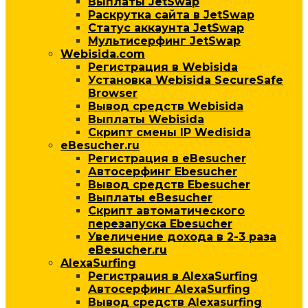
Выплаты JetSwap
Раскрутка сайта в JetSwap
Статус аккаунта JetSwap
Мультисерфинг JetSwap
Webisida.com
Регистрация в Webisida
Установка Webisida SecureSafe
Browser
Вывод средств Webisida
Выплаты Webisida
Скрипт смены IP Wedisida
eBesucher.ru
Регистрация в eBesucher
Автосерфинг Ebesucher
Вывод средств Ebesucher
Выплаты eBesucher
Скрипт автоматического
перезапуска Ebesucher
Увеличение дохода в 2-3 раза
eBesucher.ru
AlexaSurfing
Регистрация в AlexaSurfing
Автосерфинг AlexaSurfing
Вывод средств Alexasurfing