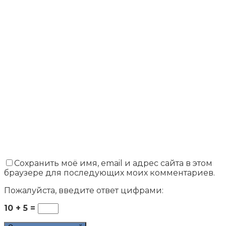
Сохранить моё имя, email и адрес сайта в этом
браузере для последующих моих комментариев.
Пожалуйста, введите ответ цифрами:
10 + 5 =