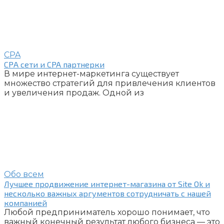
CPA
СРА сети и CPA партнерки
В мире интернет-маркетинга существует
множество стратегий для привлечения клиентов
и увеличения продаж. Одной из
Обо всем
Лучшее продвижение интернет-магазина от Site Ok и
несколько важных аргументов сотрудничать с нашей
компанией
Любой предприниматель хорошо понимает, что
важный конечный результат любого бизнеса — это