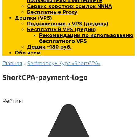
пользователя в Интернете
Сервис коротких ссылок NNNA
Бесплатные Proxy
Дедики (VPS)
Подключение к VPS (дедику)
Бесплатный VPS (дедик)
Рекомендации по использованию
бесплатного VPS
Дедик ~180 руб.
Обо всем
Главная
»
Serfmoney+ Курс «ShortCPA»
ShortCPA-payment-logo
Рейтинг