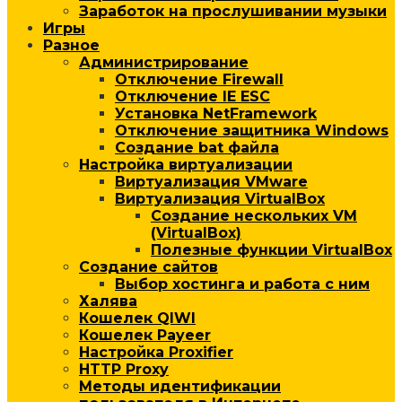
Заработок на прослушивании музыки
Игры
Разное
Администрирование
Отключение Firewall
Отключение IE ESC
Установка NetFramework
Отключение защитника Windows
Создание bat файла
Настройка виртуализации
Виртуализация VMware
Виртуализация VirtualBox
Создание нескольких VM
(VirtualBox)
Полезные функции VirtualBox
Создание сайтов
Выбор хостинга и работа с ним
Халява
Кошелек QIWI
Кошелек Payeer
Настройка Proxifier
HTTP Proxy
Методы идентификации