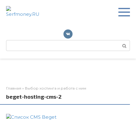
Перейти
к
контенту
Поиск:
Главная
»
Выбор хостинга и работа с ним
beget-hosting-cms-2