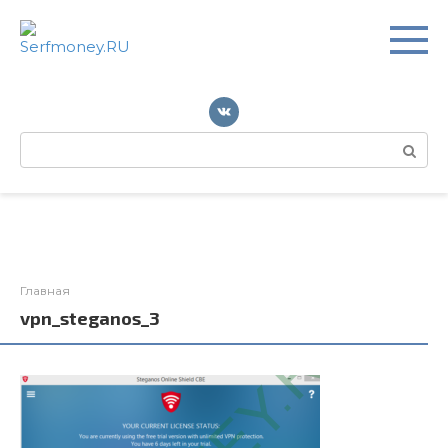
Перейти
к
контенту
Поиск:
Главная
vpn_steganos_3