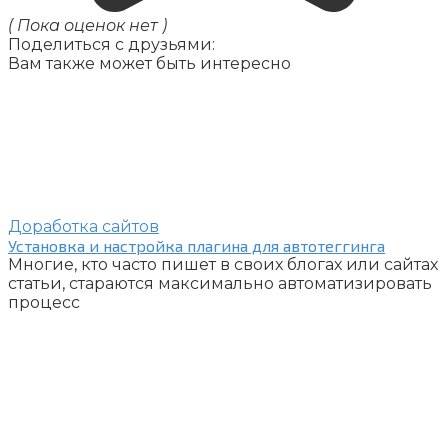
( Пока оценок нет )
Поделиться с друзьями:
Вам также может быть интересно
Доработка сайтов
Установка и настройка плагина для автотеггинга
Многие, кто часто пишет в своих блогах или сайтах
статьи, стараются максимально автоматизировать
процесс