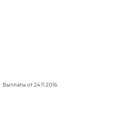
Выплаты от 24.11.2016: