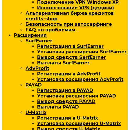
Подключение VPN Windows XP
Использование VPS (дедики)
Альтернативная биржа кредитов
credits-shop
Безопасность при автосерфинге
FAQ по проблемам
Расширения
SurfEarner
Регистрация в SurfEarner
Установка расширения SurfEarner
Вывод средств SerfEarner
Выплаты SurfEarner
AdvProfit
Регистрация в AdvProfit
Установка расширения AdvProfit
PAYAD
Регистрация в PAYAD
Установка расширения PAYAD
Вывод средств PAYAD
Выплаты PAYAD
U-Matrix
Регистрация в U-Matrix
Установка расширения U-Matrix
Вывод средств U-Matrix