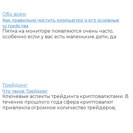
Обо всем
Как правильно чистить компьютер и его основные
устройства
Пятна на мониторе появляются очень часто,
особенно если у вас есть маленькие дети, да
Трейдинг
Что такое Трейдинг
Ключевые аспекты трейдинга криптовалютами. В
течение прошлого года сфера криптовалют
привлекла огромное количество трейдеров,