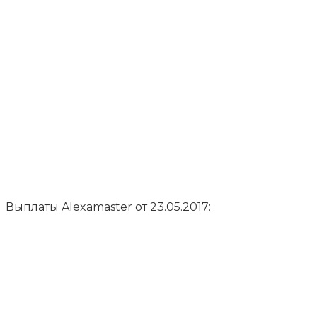
Выплаты Alexamaster от 23.05.2017: