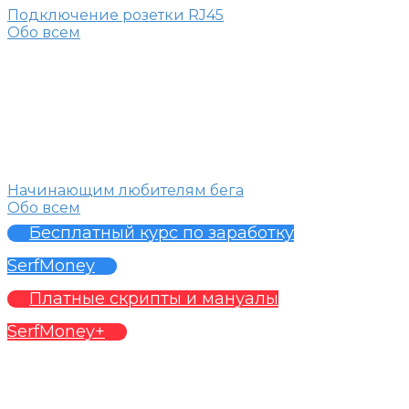
Подключение розетки RJ45
Обо всем
Начинающим любителям бега
Обо всем
Бесплатный курс по заработку
SerfMoney
Платные скрипты и мануалы
SerfMoney+