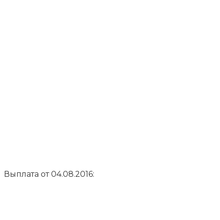
Выплата от 04.08.2016: