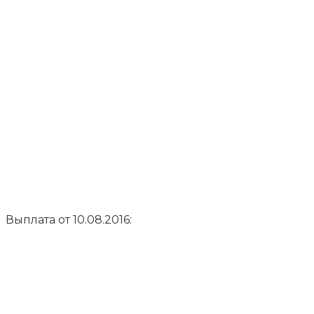
Выплата от 10.08.2016: