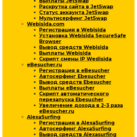
Выплаты JetSwap
Раскрутка сайта в JetSwap
Статус аккаунта JetSwap
Мультисерфинг JetSwap
Webisida.com
Регистрация в Webisida
Установка Webisida SecureSafe
Browser
Вывод средств Webisida
Выплаты Webisida
Скрипт смены IP Wedisida
eBesucher.ru
Регистрация в eBesucher
Автосерфинг Ebesucher
Вывод средств Ebesucher
Выплаты eBesucher
Скрипт автоматического
перезапуска Ebesucher
Увеличение дохода в 2-3 раза
eBesucher.ru
AlexaSurfing
Регистрация в AlexaSurfing
Автосерфинг AlexaSurfing
Вывод средств Alexasurfing