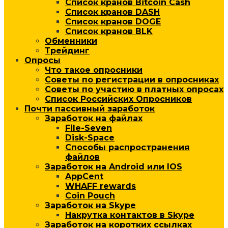
Список кранов Bitcoin Cash
Список кранов DASH
Список кранов DOGE
Список кранов BLK
Обменники
Трейдинг
Опросы
Что такое опросники
Советы по регистрации в опросниках
Советы по участию в платных опросах
Список Российских Опросников
Почти пассивный заработок
Заработок на файлах
File-Seven
Disk-Space
Способы распространения
файлов
Заработок на Android или IOS
AppCent
WHAFF rewards
Coin Pouch
Заработок на Skype
Накрутка контактов в Skype
Заработок на коротких ссылках