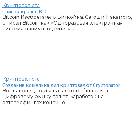
Криптовалюта
Список кранов BTC
Bitcoin Изобретатель Биткойна, Сатоши Накамото,
описал Bitcoin как «Одноразовая электронная
система наличных денег» в
Криптовалюта
Создание кошелька для криптовалют Cryptonator
Вот наконец-то и я начал приобщаться к
цифровому рынку валют. Заработок на
автосерфингах конечно