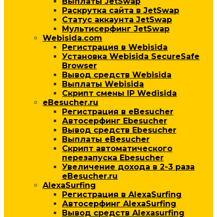
Выплаты JetSwap
Раскрутка сайта в JetSwap
Статус аккаунта JetSwap
Мультисерфинг JetSwap
Webisida.com
Регистрация в Webisida
Установка Webisida SecureSafe
Browser
Вывод средств Webisida
Выплаты Webisida
Скрипт смены IP Wedisida
eBesucher.ru
Регистрация в eBesucher
Автосерфинг Ebesucher
Вывод средств Ebesucher
Выплаты eBesucher
Скрипт автоматического
перезапуска Ebesucher
Увеличение дохода в 2-3 раза
eBesucher.ru
AlexaSurfing
Регистрация в AlexaSurfing
Автосерфинг AlexaSurfing
Вывод средств Alexasurfing