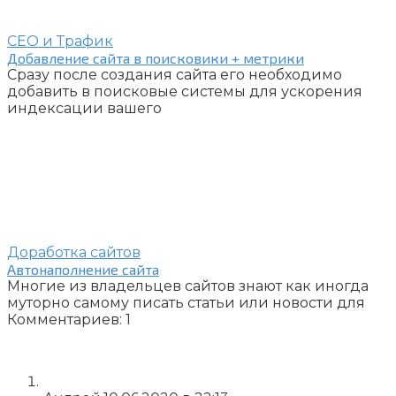
СЕО и Трафик
Добавление сайта в поисковики + метрики
Сразу после создания сайта его необходимо
добавить в поисковые системы для ускорения
индексации вашего
Доработка сайтов
Автонаполнение сайта
Многие из владельцев сайтов знают как иногда
муторно самому писать статьи или новости для
Комментариев: 1