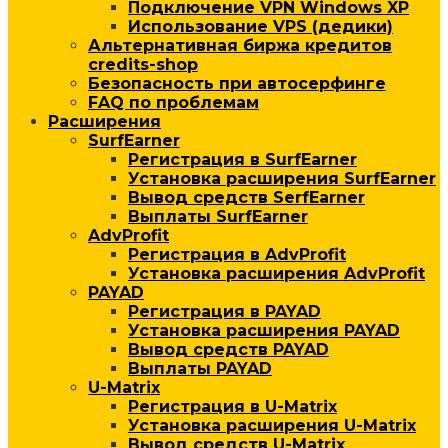
Подключение VPN Windows XP
Использование VPS (дедики)
Альтернативная биржа кредитов
credits-shop
Безопасность при автосерфинге
FAQ по проблемам
Расширения
SurfEarner
Регистрация в SurfEarner
Установка расширения SurfEarner
Вывод средств SerfEarner
Выплаты SurfEarner
AdvProfit
Регистрация в AdvProfit
Установка расширения AdvProfit
PAYAD
Регистрация в PAYAD
Установка расширения PAYAD
Вывод средств PAYAD
Выплаты PAYAD
U-Matrix
Регистрация в U-Matrix
Установка расширения U-Matrix
Вывод средств U-Matrix