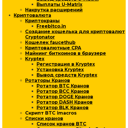
Выплаты U-Matrix
Накрутка расширений
Криптовалюта
Криптокраны
Freebitco.in
Создание кошелька для криптовалют
Cryptonator
Кошелек faucethub
Криптовалютные CPA
Майнинг биткоинов в браузере
Kryptex
Регистрация в Kryptex
Установка Kryptex
Вывод средств Kryptex
Ротаторы Кранов
Ротатор BTC Кранов
Ротатор BCC Кранов
Ротатор DOGE Кранов
Ротатор DASH Кранов
Ротатор BLK Кранов
Скрипт BTC imacros
Списки кранов
Список кранов BTC