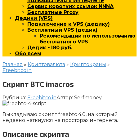
пользователя в Интернете
Сервис коротких ссылок NNNA
Бесплатные Proxy
Дедики (VPS)
Подключение к VPS (дедику)
Бесплатный VPS (дедик)
Рекомендации по использованию
бесплатного VPS
Дедик ~180 руб.
Обо всем
Главная
»
Криптовалюта
»
Криптокраны
»
Freebitco.in
Скрипт BTC imacros
Рубрика:
Freebitco.in
Автор:
Serfmoney
Выкладываю скрипт freebtc 4.0, на который
недавно наткнулся на просторах интернета.
Описание скрипта