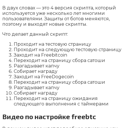
В двух словах — это 4 версия скрипта, который
используется уже несколько лет многими
пользователями. Защиты от ботов меняются,
поэтому и выходят новые скрипты.
Что делает данный скрипт:
Проходит на тестовую страницу
Проходит на следующую тестовую страницу
Заходит на Freebitcoin
Переходит на страницу сбора сатоши
Разгадывает капчу
Собирает награду
Заходит на FreeDogecoin
Переходит на страницу сбора сатоши
Разгадывает капчу
Собирает награду
Переходит на страницу ожидания
следующего выполнения с таймерами
Видео по настройке freebtc