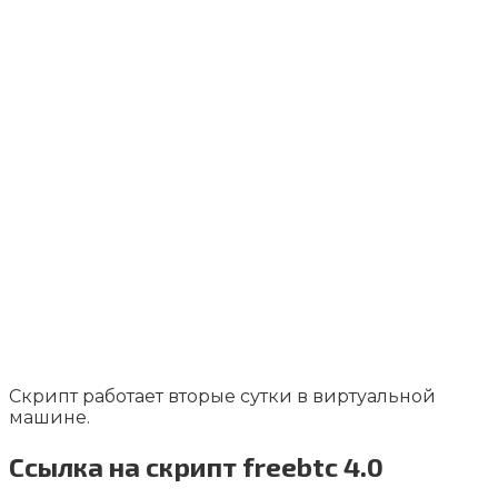
Скрипт работает вторые сутки в виртуальной
машине.
Ссылка на скрипт freebtc 4.0