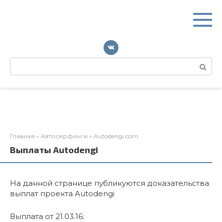
Перейти
к
контенту
Поиск:
Главная
»
Автосерфинги
»
Autodengi.com
Выплаты Autodengi
На данной странице публикуются доказательства
выплат проекта Autodengi
Выплата от 21.03.16: