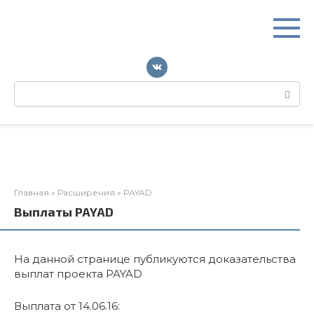
Перейти
к
контенту
Поиск:
Главная
»
Расширения
»
PAYAD
Выплаты PAYAD
На данной странице публикуются доказательства
выплат проекта PAYAD
Выплата от 14.06.16: