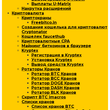
Выплаты U-Matrix
Накрутка расширений
Криптовалюта
Криптокраны
Freebitco.in
Создание кошелька для криптовалют
Cryptonator
Кошелек faucethub
Криптовалютные CPA
Майнинг биткоинов в браузере
Kryptex
Регистрация в Kryptex
Установка Kryptex
Вывод средств Kryptex
Ротаторы Кранов
Ротатор BTC Кранов
Ротатор BCC Кранов
Ротатор DOGE Кранов
Ротатор DASH Кранов
Ротатор BLK Кранов
Скрипт BTC imacros
Списки кранов
Список кранов BTC