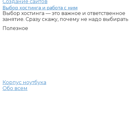
Создание сайтов
Выбор хостинга и работа с ним
Выбор хостинга — это важное и ответственное
занятие. Сразу скажу, почему не надо выбирать
Полезное
Корпус ноутбука
Обо всем