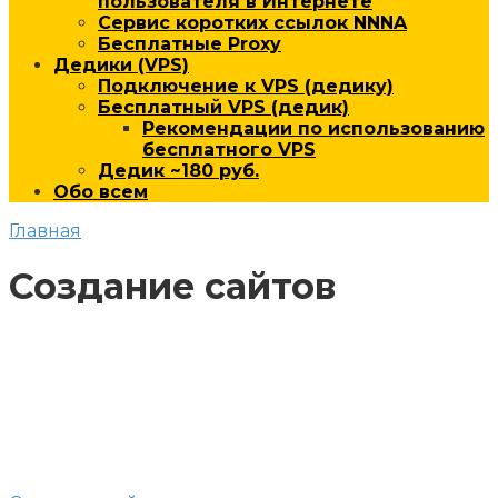
пользователя в Интернете
Сервис коротких ссылок NNNA
Бесплатные Proxy
Дедики (VPS)
Подключение к VPS (дедику)
Бесплатный VPS (дедик)
Рекомендации по использованию
бесплатного VPS
Дедик ~180 руб.
Обо всем
Главная
Создание сайтов