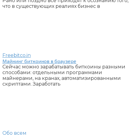
Рано или поздно все приходят к осознанию того,
что в существующих реалиях бизнес в
Freebitco.in
Майнинг биткоинов в браузере
Сейчас можно зарабатывать биткоины разными
способами: отдельными программами
майнерами, на кранах, автоматизированными
скриптами. Заработать
Обо всем