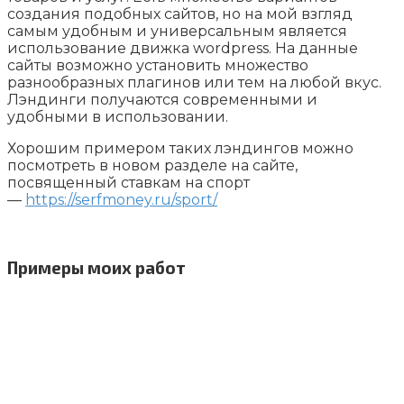
создания подобных сайтов, но на мой взгляд
самым удобным и универсальным является
использование движка wordpress. На данные
сайты возможно установить множество
разнообразных плагинов или тем на любой вкус.
Лэндинги получаются современными и
удобными в использовании.
Хорошим примером таких лэндингов можно
посмотреть в новом разделе на сайте,
посвященный ставкам на спорт
—
https://serfmoney.ru/sport/
Примеры моих работ