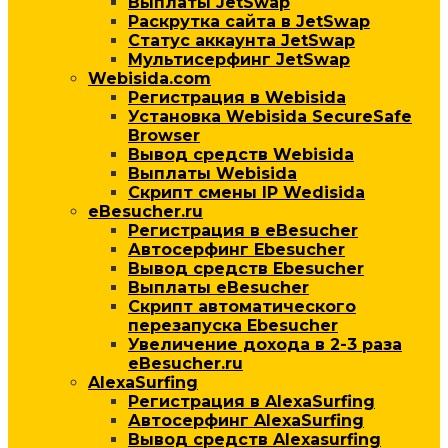
Выплаты JetSwap
Раскрутка сайта в JetSwap
Статус аккаунта JetSwap
Мультисерфинг JetSwap
Webisida.com
Регистрация в Webisida
Установка Webisida SecureSafe
Browser
Вывод средств Webisida
Выплаты Webisida
Скрипт смены IP Wedisida
eBesucher.ru
Регистрация в eBesucher
Автосерфинг Ebesucher
Вывод средств Ebesucher
Выплаты eBesucher
Скрипт автоматического
перезапуска Ebesucher
Увеличение дохода в 2-3 раза
eBesucher.ru
AlexaSurfing
Регистрация в AlexaSurfing
Автосерфинг AlexaSurfing
Вывод средств Alexasurfing