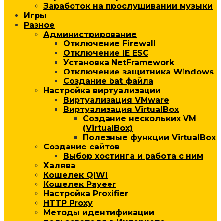
Заработок на прослушивании музыки
Игры
Разное
Администрирование
Отключение Firewall
Отключение IE ESC
Установка NetFramework
Отключение защитника Windows
Создание bat файла
Настройка виртуализации
Виртуализация VMware
Виртуализация VirtualBox
Создание нескольких VM
(VirtualBox)
Полезные функции VirtualBox
Создание сайтов
Выбор хостинга и работа с ним
Халява
Кошелек QIWI
Кошелек Payeer
Настройка Proxifier
HTTP Proxy
Методы идентификации