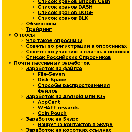
Список кранов Bitcoin Cash
Список кранов DASH
Список кранов DOGE
Список кранов BLK
Обменники
Трейдинг
Опросы
Что такое опросники
Советы по регистрации в опросниках
Советы по участию в платных опросах
Список Российских Опросников
Почти пассивный заработок
Заработок на файлах
File-Seven
Disk-Space
Способы распространения
файлов
Заработок на Android или IOS
AppCent
WHAFF rewards
Coin Pouch
Заработок на Skype
Накрутка контактов в Skype
Заработок на коротких ссылках