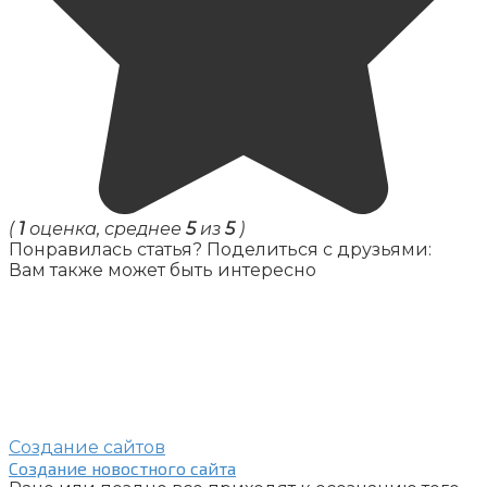
(
1
оценка, среднее
5
из
5
)
Понравилась статья? Поделиться с друзьями:
Вам также может быть интересно
Создание сайтов
Создание новостного сайта