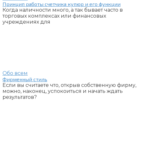
Принцип работы счетчика купюр и его функции
Когда наличности много, а так бывает часто в
торговых комплексах или финансовых
учреждениях для
Обо всем
Фирменный стиль
Если вы считаете что, открыв собственную фирму,
можно, наконец, успокоиться и начать ждать
результатов?