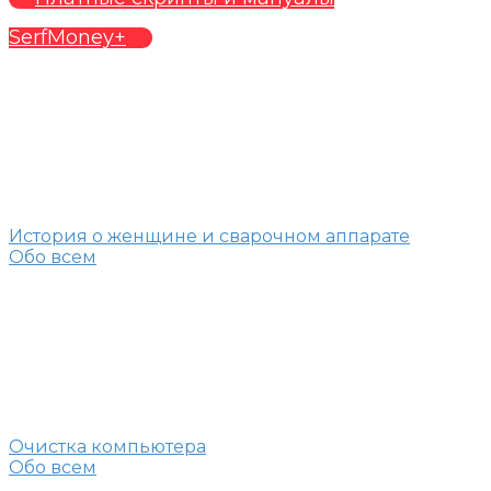
SerfMoney+
История о женщине и сварочном аппарате
Обо всем
Очистка компьютера
Обо всем