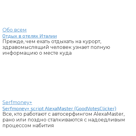
Обо всем
Отдых в отелях Италии
Прежде, чем ехать отдыхать на курорт,
здравомыслящий человек узнает полную
информацию о месте куда
Serfmoney+
Serfmoney+ script AlexaMaster (GoodVotesClicker)
Все, кто работают с автосерфингом AlexaMaster,
рано или поздно сталкиваются с надоедливым
процессом набития