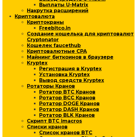
Выплаты U-Matrix
Накрутка расширений
Криптовалюта
Криптокраны
Freebitco.in
Создание кошелька для криптовалют
Cryptonator
Кошелек faucethub
Криптовалютные CPA
Майнинг биткоинов в браузере
Kryptex
Регистрация в Kryptex
Установка Kryptex
Вывод средств Kryptex
Ротаторы Кранов
Ротатор BTC Кранов
Ротатор BCC Кранов
Ротатор DOGE Кранов
Ротатор DASH Кранов
Ротатор BLK Кранов
Скрипт BTC imacros
Списки кранов
Список кранов BTC