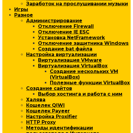
Заработок на прослушивании музыки
Игры
Разное
Администрирование
Отключение Firewall
Отключение IE ESC
Установка NetFramework
Отключение защитника Windows
Создание bat файла
Настройка виртуализации
Виртуализация VMware
Виртуализация VirtualBox
Создание нескольких VM
(VirtualBox)
Полезные функции VirtualBox
Создание сайтов
Выбор хостинга и работа с ним
Халява
Кошелек QIWI
Кошелек Payeer
Настройка Proxifier
HTTP Proxy
Методы идентификации