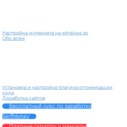
Настройка интернета на windows хр
Обо всем
Установка и настройка плагина оптимизации
кода
Доработка сайтов
Бесплатный курс по заработку
SerfMoney
Платные скрипты и мануалы