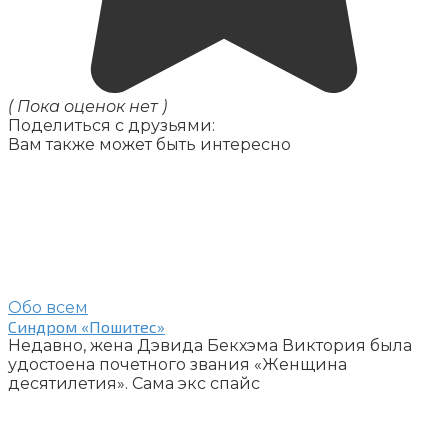
( Пока оценок нет )
Поделиться с друзьями:
Вам также может быть интересно
Обо всем
Синдром «Пошитес»
Недавно, жена Дэвида Бекхэма Виктория была
удостоена почетного звания «Женщина
десятилетия». Сама экс спайс