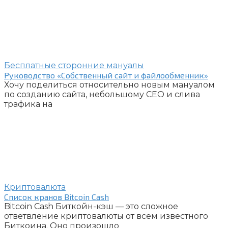
Бесплатные сторонние мануалы
Руководство «Собственный сайт и файлообменник»
Хочу поделиться относительно новым мануалом
по созданию сайта, небольшому СЕО и слива
трафика на
Криптовалюта
Список кранов Bitcoin Cash
Bitcoin Cash Биткойн-кэш — это сложное
ответвление криптовалюты от всем известного
Биткоина. Оно произошло