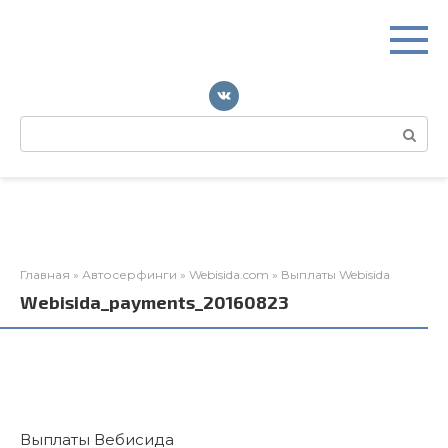
Перейти
к
контенту
Поиск:
Главная
»
Автосерфинги
»
Webisida.com
»
Выплаты Webisida
Webisida_payments_20160823
Выплаты Вебисида