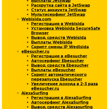
Выплаты JetSwap
Раскрутка сайта в JetSwap
Статус аккаунта JetSwap
Мультисерфинг JetSwap
Webisida.com
Регистрация в Webisida
Установка Webisida SecureSafe
Browser
Вывод средств Webisida
Выплаты Webisida
Скрипт смены IP Wedisida
eBesucher.ru
Регистрация в eBesucher
Автосерфинг Ebesucher
Вывод средств Ebesucher
Выплаты eBesucher
Скрипт автоматического
перезапуска Ebesucher
Увеличение дохода в 2-3 раза
eBesucher.ru
AlexaSurfing
Регистрация в AlexaSurfing
Автосерфинг AlexaSurfing
Вывод средств Alexasurfing