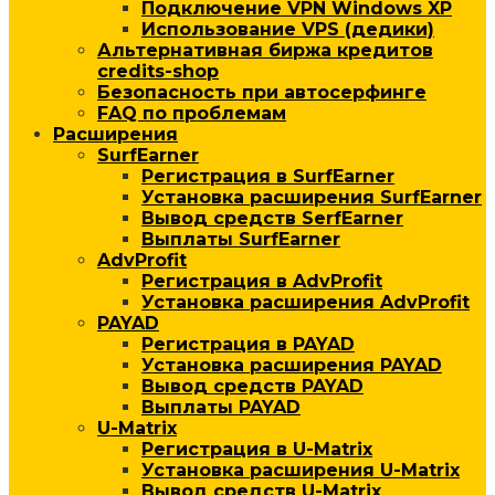
Подключение VPN Windows XP
Использование VPS (дедики)
Альтернативная биржа кредитов
credits-shop
Безопасность при автосерфинге
FAQ по проблемам
Расширения
SurfEarner
Регистрация в SurfEarner
Установка расширения SurfEarner
Вывод средств SerfEarner
Выплаты SurfEarner
AdvProfit
Регистрация в AdvProfit
Установка расширения AdvProfit
PAYAD
Регистрация в PAYAD
Установка расширения PAYAD
Вывод средств PAYAD
Выплаты PAYAD
U-Matrix
Регистрация в U-Matrix
Установка расширения U-Matrix
Вывод средств U-Matrix