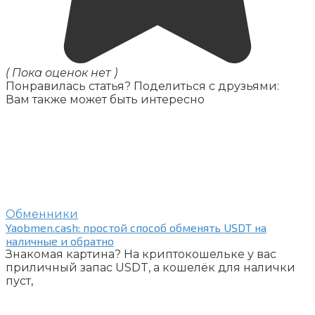
( Пока оценок нет )
Понравилась статья? Поделиться с друзьями:
Вам также может быть интересно
Обменники
Yaobmen.cash: простой способ обменять USDT на
наличные и обратно
Знакомая картина? На криптокошельке у вас
приличный запас USDT, а кошелёк для налички
пуст,