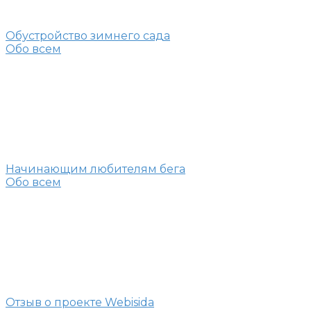
Обустройство зимнего сада
Обо всем
Начинающим любителям бега
Обо всем
Отзыв о проекте Webisida