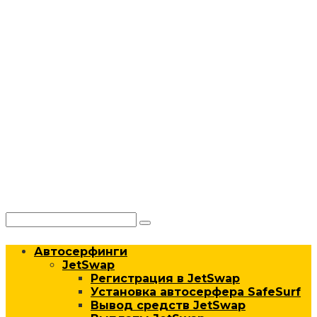
Перейти
к
контенту
Поиск:
Автосерфинги
JetSwap
Регистрация в JetSwap
Установка автосерфера SafeSurf
Вывод средств JetSwap