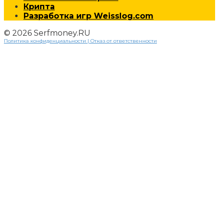
Крипта
Разработка игр Weisslog.com
© 2026 Serfmoney.RU
Политика конфиденциальности |
Отказ от ответственности