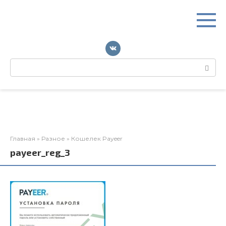
Перейти
к
контенту
Поиск:
Главная
»
Разное
»
Кошелек Payeer
payeer_reg_3