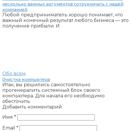
несколько важных аргументов сотрудничать с нашей
компанией
Любой предприниматель хорошо понимает, что
важный конечный результат любого бизнеса — это
получение прибыли. И
Обо всем
Очистка компьютера
Итак, вы решились самостоятельно
прогенералить системный блок своего
компьютера. Для начала его необходимо
обесточить
Добавить комментарий
Имя
*
Email
*