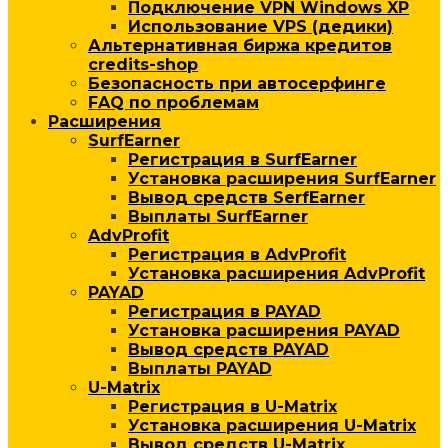
Подключение VPN Windows XP
Использование VPS (дедики)
Альтернативная биржа кредитов
credits-shop
Безопасность при автосерфинге
FAQ по проблемам
Расширения
SurfEarner
Регистрация в SurfEarner
Установка расширения SurfEarner
Вывод средств SerfEarner
Выплаты SurfEarner
AdvProfit
Регистрация в AdvProfit
Установка расширения AdvProfit
PAYAD
Регистрация в PAYAD
Установка расширения PAYAD
Вывод средств PAYAD
Выплаты PAYAD
U-Matrix
Регистрация в U-Matrix
Установка расширения U-Matrix
Вывод средств U-Matrix