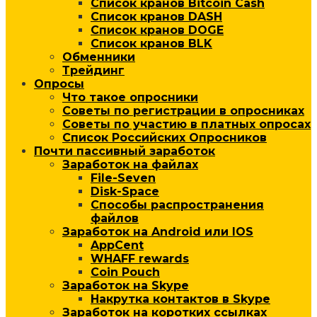
Список кранов Bitcoin Cash
Список кранов DASH
Список кранов DOGE
Список кранов BLK
Обменники
Трейдинг
Опросы
Что такое опросники
Советы по регистрации в опросниках
Советы по участию в платных опросах
Список Российских Опросников
Почти пассивный заработок
Заработок на файлах
File-Seven
Disk-Space
Способы распространения
файлов
Заработок на Android или IOS
AppCent
WHAFF rewards
Coin Pouch
Заработок на Skype
Накрутка контактов в Skype
Заработок на коротких ссылках