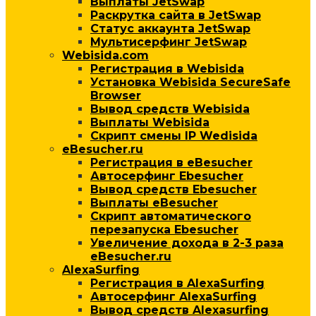
Выплаты JetSwap
Раскрутка сайта в JetSwap
Статус аккаунта JetSwap
Мультисерфинг JetSwap
Webisida.com
Регистрация в Webisida
Установка Webisida SecureSafe
Browser
Вывод средств Webisida
Выплаты Webisida
Скрипт смены IP Wedisida
eBesucher.ru
Регистрация в eBesucher
Автосерфинг Ebesucher
Вывод средств Ebesucher
Выплаты eBesucher
Скрипт автоматического
перезапуска Ebesucher
Увеличение дохода в 2-3 раза
eBesucher.ru
AlexaSurfing
Регистрация в AlexaSurfing
Автосерфинг AlexaSurfing
Вывод средств Alexasurfing