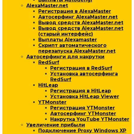
AlexaMaster.net
Регистрация в AlexaMaster
Автосерфинг AlexaMaster.net
Вывод средств AlexaMaster.net
Вывод средств AlexaMaster.net
(старый интерфейс)
Выплаты Alexamaster
Скрипт автоматического
перезапуска AlexaMaster.net
Автосерфинги для накрутки
RedSurf
Регистрация в RedSurf
Установка автосерфинга
RedSurf
HitLeap
Регистрация в HitLeap
Установка HitLeap Viewer
YTMonster
Регистрация YTMonster
Автосерфинг YTMonster
Накрутка YouTube YTMonster
Увеличение прибыли
Подключение Proxy Windows XP