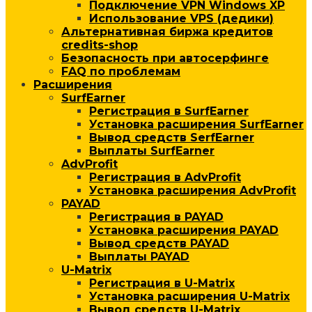
Подключение VPN Windows XP
Использование VPS (дедики)
Альтернативная биржа кредитов
credits-shop
Безопасность при автосерфинге
FAQ по проблемам
Расширения
SurfEarner
Регистрация в SurfEarner
Установка расширения SurfEarner
Вывод средств SerfEarner
Выплаты SurfEarner
AdvProfit
Регистрация в AdvProfit
Установка расширения AdvProfit
PAYAD
Регистрация в PAYAD
Установка расширения PAYAD
Вывод средств PAYAD
Выплаты PAYAD
U-Matrix
Регистрация в U-Matrix
Установка расширения U-Matrix
Вывод средств U-Matrix