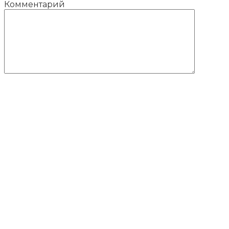
Комментарий