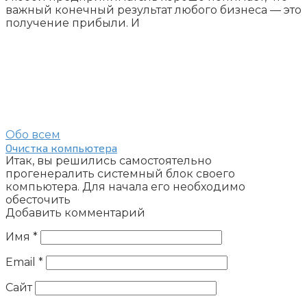
важный конечный результат любого бизнеса — это
получение прибыли. И
Обо всем
Очистка компьютера
Итак, вы решились самостоятельно
прогенералить системный блок своего
компьютера. Для начала его необходимо
обесточить
Добавить комментарий
Имя
*
Email
*
Сайт