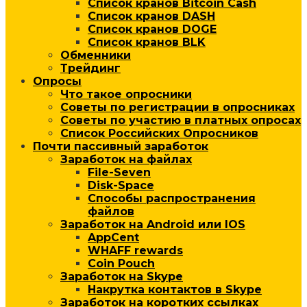
Список кранов Bitcoin Cash
Список кранов DASH
Список кранов DOGE
Список кранов BLK
Обменники
Трейдинг
Опросы
Что такое опросники
Советы по регистрации в опросниках
Советы по участию в платных опросах
Список Российских Опросников
Почти пассивный заработок
Заработок на файлах
File-Seven
Disk-Space
Способы распространения
файлов
Заработок на Android или IOS
AppCent
WHAFF rewards
Coin Pouch
Заработок на Skype
Накрутка контактов в Skype
Заработок на коротких ссылках