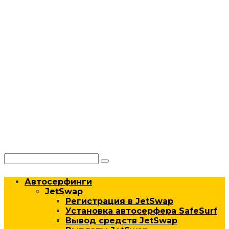
Перейти
к
контенту
Поиск:
Автосерфинги
JetSwap
Регистрация в JetSwap
Установка автосерфера SafeSurf
Вывод средств JetSwap