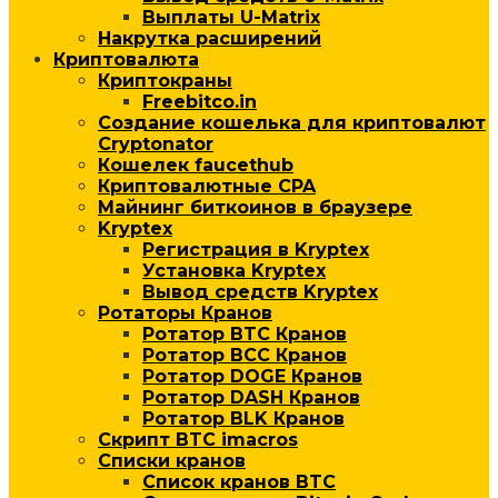
Выплаты U-Matrix
Накрутка расширений
Криптовалюта
Криптокраны
Freebitco.in
Создание кошелька для криптовалют
Cryptonator
Кошелек faucethub
Криптовалютные CPA
Майнинг биткоинов в браузере
Kryptex
Регистрация в Kryptex
Установка Kryptex
Вывод средств Kryptex
Ротаторы Кранов
Ротатор BTC Кранов
Ротатор BCC Кранов
Ротатор DOGE Кранов
Ротатор DASH Кранов
Ротатор BLK Кранов
Скрипт BTC imacros
Списки кранов
Список кранов BTC