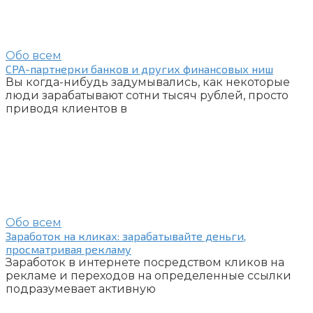
Обо всем
CPA-партнерки банков и других финансовых ниш
Вы когда-нибудь задумывались, как некоторые
люди зарабатывают сотни тысяч рублей, просто
приводя клиентов в
Обо всем
Заработок на кликах: зарабатывайте деньги,
просматривая рекламу
Заработок в интернете посредством кликов на
рекламе и переходов на определенные ссылки
подразумевает активную