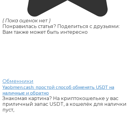
( Пока оценок нет )
Понравилась статья? Поделиться с друзьями:
Вам также может быть интересно
Обменники
Yaobmen.cash: простой способ обменять USDT на
наличные и обратно
Знакомая картина? На криптокошельке у вас
приличный запас USDT, а кошелёк для налички
пуст,