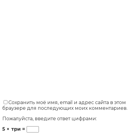
Сохранить моё имя, email и адрес сайта в этом
браузере для последующих моих комментариев.
Пожалуйста, введите ответ цифрами:
5 × три =