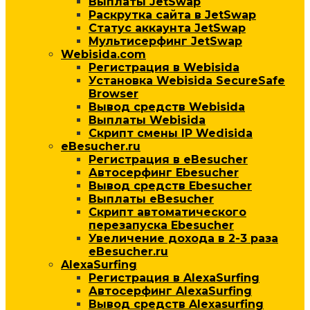
Выплаты JetSwap
Раскрутка сайта в JetSwap
Статус аккаунта JetSwap
Мультисерфинг JetSwap
Webisida.com
Регистрация в Webisida
Установка Webisida SecureSafe
Browser
Вывод средств Webisida
Выплаты Webisida
Скрипт смены IP Wedisida
eBesucher.ru
Регистрация в eBesucher
Автосерфинг Ebesucher
Вывод средств Ebesucher
Выплаты eBesucher
Скрипт автоматического
перезапуска Ebesucher
Увеличение дохода в 2-3 раза
eBesucher.ru
AlexaSurfing
Регистрация в AlexaSurfing
Автосерфинг AlexaSurfing
Вывод средств Alexasurfing