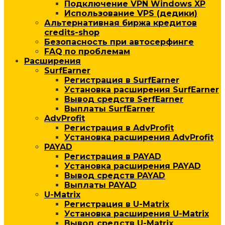
Подключение VPN Windows XP
Использование VPS (дедики)
Альтернативная биржа кредитов
credits-shop
Безопасность при автосерфинге
FAQ по проблемам
Расширения
SurfEarner
Регистрация в SurfEarner
Установка расширения SurfEarner
Вывод средств SerfEarner
Выплаты SurfEarner
AdvProfit
Регистрация в AdvProfit
Установка расширения AdvProfit
PAYAD
Регистрация в PAYAD
Установка расширения PAYAD
Вывод средств PAYAD
Выплаты PAYAD
U-Matrix
Регистрация в U-Matrix
Установка расширения U-Matrix
Вывод средств U-Matrix