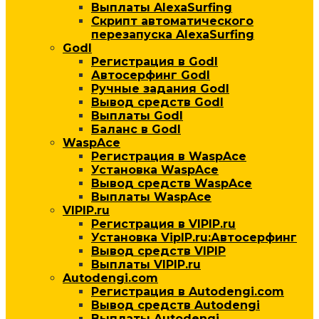
Выплаты AlexaSurfing
Скрипт автоматического
перезапуска AlexaSurfing
Godl
Регистрация в Godl
Автосерфинг Godl
Ручные задания Godl
Вывод средств Godl
Выплаты Godl
Баланс в Godl
WaspAce
Регистрация в WaspAce
Установка WaspAce
Вывод средств WaspAce
Выплаты WaspAce
VIPIP.ru
Регистрация в VIPIP.ru
Установка VipIP.ru:Автосерфинг
Вывод средств VIPIP
Выплаты VIPIP.ru
Autodengi.com
Регистрация в Autodengi.com
Вывод средств Autodengi
Выплаты Autodengi