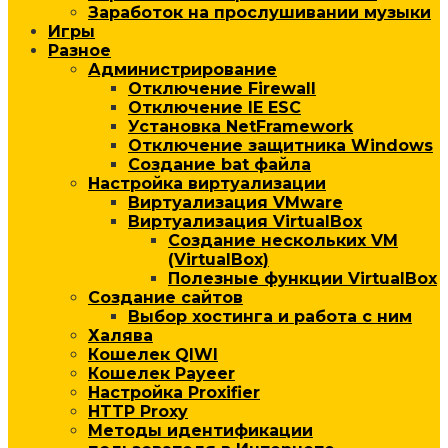
Заработок на прослушивании музыки
Игры
Разное
Администрирование
Отключение Firewall
Отключение IE ESC
Установка NetFramework
Отключение защитника Windows
Создание bat файла
Настройка виртуализации
Виртуализация VMware
Виртуализация VirtualBox
Создание нескольких VM
(VirtualBox)
Полезные функции VirtualBox
Создание сайтов
Выбор хостинга и работа с ним
Халява
Кошелек QIWI
Кошелек Payeer
Настройка Proxifier
HTTP Proxy
Методы идентификации