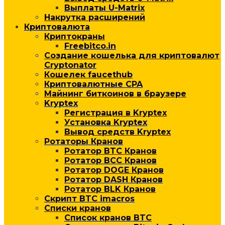
Выплаты U-Matrix
Накрутка расширений
Криптовалюта
Криптокраны
Freebitco.in
Создание кошелька для криптовалют
Cryptonator
Кошелек faucethub
Криптовалютные CPA
Майнинг биткоинов в браузере
Kryptex
Регистрация в Kryptex
Установка Kryptex
Вывод средств Kryptex
Ротаторы Кранов
Ротатор BTC Кранов
Ротатор BCC Кранов
Ротатор DOGE Кранов
Ротатор DASH Кранов
Ротатор BLK Кранов
Скрипт BTC imacros
Списки кранов
Список кранов BTC