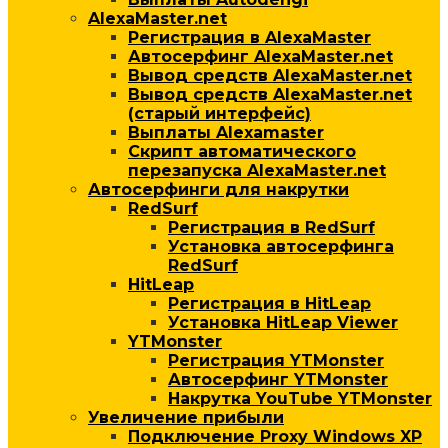
AlexaMaster.net
Регистрация в AlexaMaster
Автосерфинг AlexaMaster.net
Вывод средств AlexaMaster.net
Вывод средств AlexaMaster.net
(старый интерфейс)
Выплаты Alexamaster
Скрипт автоматического
перезапуска AlexaMaster.net
Автосерфинги для накрутки
RedSurf
Регистрация в RedSurf
Установка автосерфинга
RedSurf
HitLeap
Регистрация в HitLeap
Установка HitLeap Viewer
YTMonster
Регистрация YTMonster
Автосерфинг YTMonster
Накрутка YouTube YTMonster
Увеличение прибыли
Подключение Proxy Windows XP