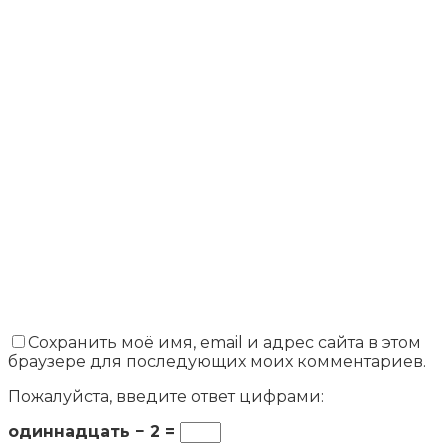
Сохранить моё имя, email и адрес сайта в этом
браузере для последующих моих комментариев.
Пожалуйста, введите ответ цифрами:
одиннадцать − 2 =