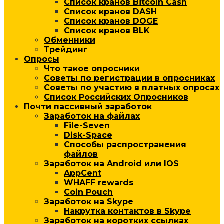
Список кранов Bitcoin Cash
Список кранов DASH
Список кранов DOGE
Список кранов BLK
Обменники
Трейдинг
Опросы
Что такое опросники
Советы по регистрации в опросниках
Советы по участию в платных опросах
Список Российских Опросников
Почти пассивный заработок
Заработок на файлах
File-Seven
Disk-Space
Способы распространения
файлов
Заработок на Android или IOS
AppCent
WHAFF rewards
Coin Pouch
Заработок на Skype
Накрутка контактов в Skype
Заработок на коротких ссылках