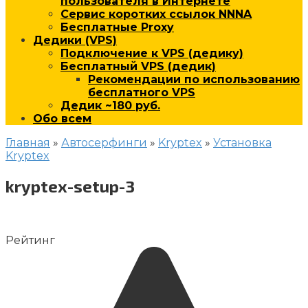
пользователя в Интернете
Сервис коротких ссылок NNNA
Бесплатные Proxy
Дедики (VPS)
Подключение к VPS (дедику)
Бесплатный VPS (дедик)
Рекомендации по использованию
бесплатного VPS
Дедик ~180 руб.
Обо всем
Главная
»
Автосерфинги
»
Kryptex
»
Установка
Kryptex
kryptex-setup-3
Рейтинг