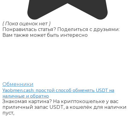
( Пока оценок нет )
Понравилась статья? Поделиться с друзьями:
Вам также может быть интересно
Обменники
Yaobmen.cash: простой способ обменять USDT на
наличные и обратно
Знакомая картина? На криптокошельке у вас
приличный запас USDT, а кошелёк для налички
пуст,