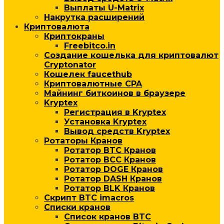
Выплаты U-Matrix
Накрутка расширений
Криптовалюта
Криптокраны
Freebitco.in
Создание кошелька для криптовалют
Cryptonator
Кошелек faucethub
Криптовалютные CPA
Майнинг биткоинов в браузере
Kryptex
Регистрация в Kryptex
Установка Kryptex
Вывод средств Kryptex
Ротаторы Кранов
Ротатор BTC Кранов
Ротатор BCC Кранов
Ротатор DOGE Кранов
Ротатор DASH Кранов
Ротатор BLK Кранов
Скрипт BTC imacros
Списки кранов
Список кранов BTC