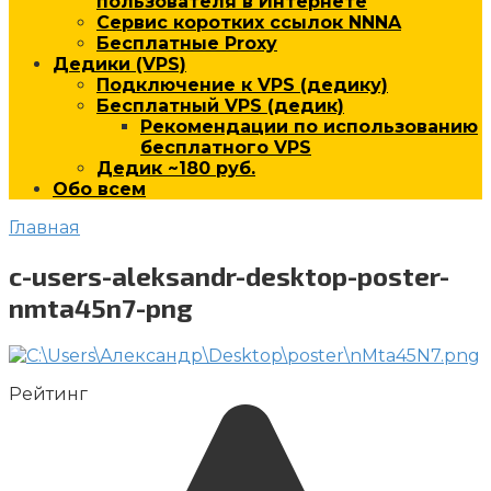
пользователя в Интернете
Сервис коротких ссылок NNNA
Бесплатные Proxy
Дедики (VPS)
Подключение к VPS (дедику)
Бесплатный VPS (дедик)
Рекомендации по использованию
бесплатного VPS
Дедик ~180 руб.
Обо всем
Главная
c-users-aleksandr-desktop-poster-
nmta45n7-png
Рейтинг