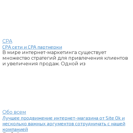
CPA
СРА сети и CPA партнерки
В мире интернет-маркетинга существует
множество стратегий для привлечения клиентов
и увеличения продаж. Одной из
Обо всем
Лучшее продвижение интернет-магазина от Site Ok и
несколько важных аргументов сотрудничать с нашей
компанией