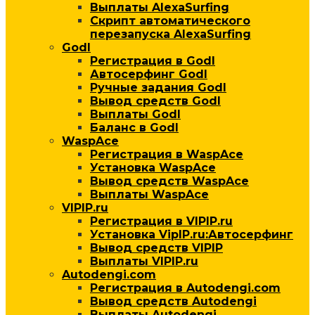
Выплаты AlexaSurfing
Скрипт автоматического
перезапуска AlexaSurfing
Godl
Регистрация в Godl
Автосерфинг Godl
Ручные задания Godl
Вывод средств Godl
Выплаты Godl
Баланс в Godl
WaspAce
Регистрация в WaspAce
Установка WaspAce
Вывод средств WaspAce
Выплаты WaspAce
VIPIP.ru
Регистрация в VIPIP.ru
Установка VipIP.ru:Автосерфинг
Вывод средств VIPIP
Выплаты VIPIP.ru
Autodengi.com
Регистрация в Autodengi.com
Вывод средств Autodengi
Выплаты Autodengi