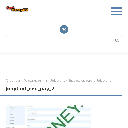
Перейти
к
контенту
Поиск:
Главная
»
Расширения
»
Jobplant
»
Вывод средств Jobplant
jobplant_req_pay_2