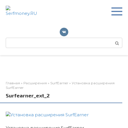
Перейти
к
контенту
Поиск:
Главная
»
Расширения
»
SurfEarner
»
Установка расширения
SurfEarner
Surfearner_ext_2
Установка расширения SurfEarner