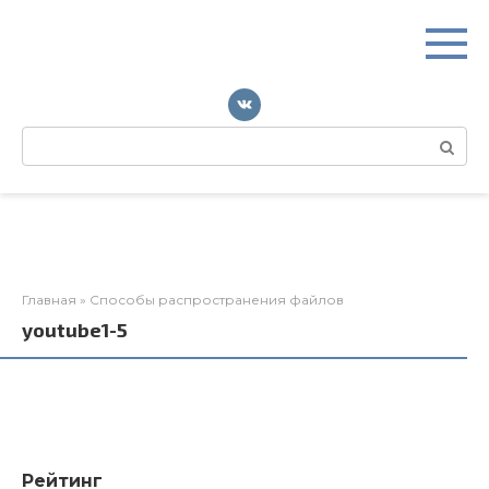
Перейти
к
контенту
Поиск:
Главная
»
Способы распространения файлов
youtube1-5
Рейтинг