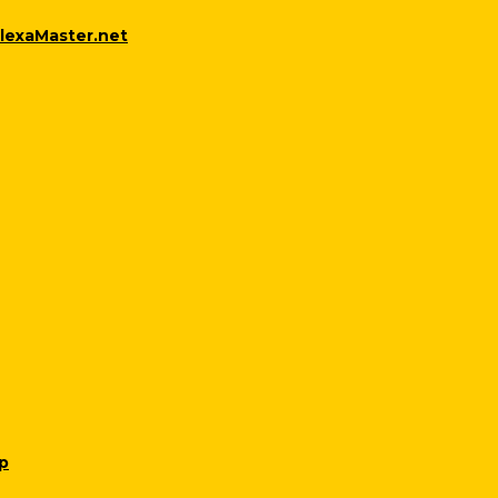
lexaMaster.net
p