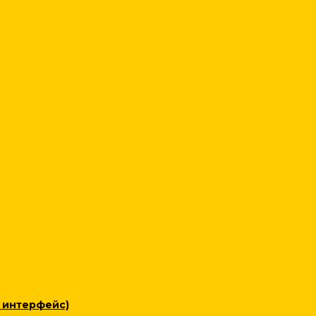
й интерфейс)