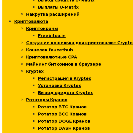
Вывод средств U-Matrix
Выплаты U-Matrix
Накрутка расширений
Криптовалюта
Криптокраны
Freebitco.in
Создание кошелька для криптовалют Crypto
Кошелек faucethub
Криптовалютные CPA
Майнинг биткоинов в браузере
Kryptex
Регистрация в Kryptex
Установка Kryptex
Вывод средств Kryptex
Ротаторы Кранов
Ротатор BTC Кранов
Ротатор BCC Кранов
Ротатор DOGE Кранов
Ротатор DASH Кранов