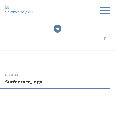
Перейти
к
контенту
Поиск:
Главная
Surfearner_logo