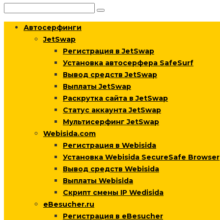
Поиск:
Автосерфинги
JetSwap
Регистрация в JetSwap
Установка автосерфера SafeSurf
Вывод средств JetSwap
Выплаты JetSwap
Раскрутка сайта в JetSwap
Статус аккаунта JetSwap
Мультисерфинг JetSwap
Webisida.com
Регистрация в Webisida
Установка Webisida SecureSafe Browser
Вывод средств Webisida
Выплаты Webisida
Скрипт смены IP Wedisida
eBesucher.ru
Регистрация в eBesucher