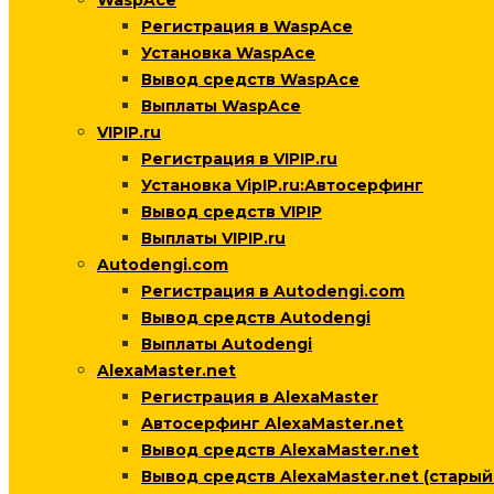
WaspAce
Регистрация в WaspAce
Установка WaspAce
Вывод средств WaspAce
Выплаты WaspAce
VIPIP.ru
Регистрация в VIPIP.ru
Установка VipIP.ru:Автосерфинг
Вывод средств VIPIP
Выплаты VIPIP.ru
Autodengi.com
Регистрация в Autodengi.com
Вывод средств Autodengi
Выплаты Autodengi
AlexaMaster.net
Регистрация в AlexaMaster
Автосерфинг AlexaMaster.net
Вывод средств AlexaMaster.net
Вывод средств AlexaMaster.net (стары