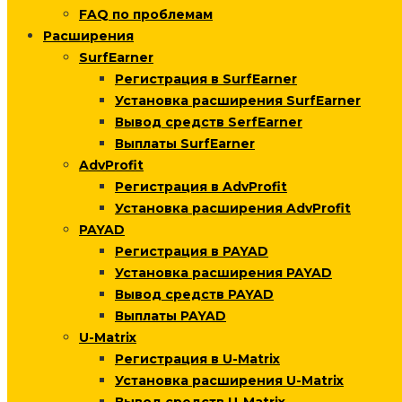
FAQ по проблемам
Расширения
SurfEarner
Регистрация в SurfEarner
Установка расширения SurfEarner
Вывод средств SerfEarner
Выплаты SurfEarner
AdvProfit
Регистрация в AdvProfit
Установка расширения AdvProfit
PAYAD
Регистрация в PAYAD
Установка расширения PAYAD
Вывод средств PAYAD
Выплаты PAYAD
U-Matrix
Регистрация в U-Matrix
Установка расширения U-Matrix