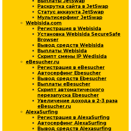
Выплаты JetSwap
Раскрутка сайта в JetSwap
Статус аккаунта JetSwap
Мультисерфинг JetSwap
Webisida.com
Регистрация в Webisida
Установка Webisida SecureSafe
Browser
Вывод средств Webisida
Выплаты Webisida
Скрипт смены IP Wedisida
eBesucher.ru
Регистрация в eBesucher
Автосерфинг Ebesucher
Вывод средств Ebesucher
Выплаты eBesucher
Скрипт автоматического
перезапуска Ebesucher
Увеличение дохода в 2-3 раза
eBesucher.ru
AlexaSurfing
Регистрация в AlexaSurfing
Автосерфинг AlexaSurfing
Вывод средств Alexasurfing