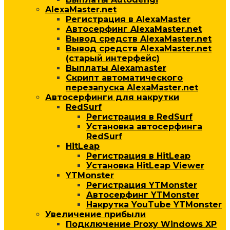
AlexaMaster.net
Регистрация в AlexaMaster
Автосерфинг AlexaMaster.net
Вывод средств AlexaMaster.net
Вывод средств AlexaMaster.net
(старый интерфейс)
Выплаты Alexamaster
Скрипт автоматического
перезапуска AlexaMaster.net
Автосерфинги для накрутки
RedSurf
Регистрация в RedSurf
Установка автосерфинга
RedSurf
HitLeap
Регистрация в HitLeap
Установка HitLeap Viewer
YTMonster
Регистрация YTMonster
Автосерфинг YTMonster
Накрутка YouTube YTMonster
Увеличение прибыли
Подключение Proxy Windows XP