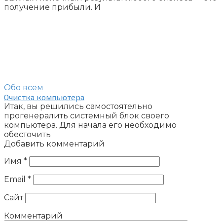
получение прибыли. И
Обо всем
Очистка компьютера
Итак, вы решились самостоятельно
прогенералить системный блок своего
компьютера. Для начала его необходимо
обесточить
Добавить комментарий
Имя
*
Email
*
Сайт
Комментарий