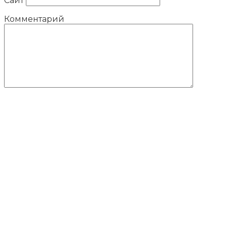
Сайт
Комментарий