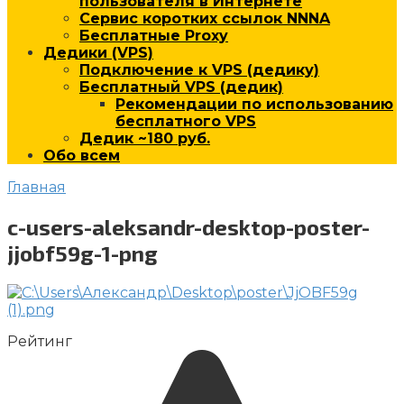
пользователя в Интернете
Сервис коротких ссылок NNNA
Бесплатные Proxy
Дедики (VPS)
Подключение к VPS (дедику)
Бесплатный VPS (дедик)
Рекомендации по использованию
бесплатного VPS
Дедик ~180 руб.
Обо всем
Главная
c-users-aleksandr-desktop-poster-
jjobf59g-1-png
Рейтинг