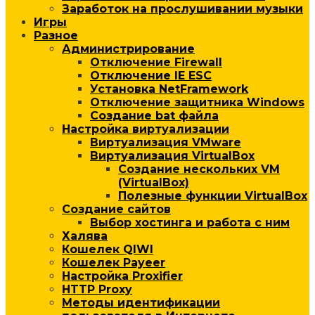
Заработок на прослушивании музыки
Игры
Разное
Администрирование
Отключение Firewall
Отключение IE ESC
Установка NetFramework
Отключение защитника Windows
Создание bat файла
Настройка виртуализации
Виртуализация VMware
Виртуализация VirtualBox
Создание нескольких VM
(VirtualBox)
Полезные функции VirtualBox
Создание сайтов
Выбор хостинга и работа с ним
Халява
Кошелек QIWI
Кошелек Payeer
Настройка Proxifier
HTTP Proxy
Методы идентификации