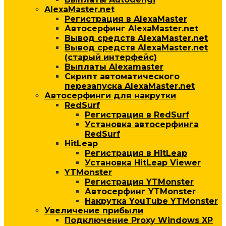
AlexaMaster.net
Регистрация в AlexaMaster
Автосерфинг AlexaMaster.net
Вывод средств AlexaMaster.net
Вывод средств AlexaMaster.net
(старый интерфейс)
Выплаты Alexamaster
Скрипт автоматического
перезапуска AlexaMaster.net
Автосерфинги для накрутки
RedSurf
Регистрация в RedSurf
Установка автосерфинга
RedSurf
HitLeap
Регистрация в HitLeap
Установка HitLeap Viewer
YTMonster
Регистрация YTMonster
Автосерфинг YTMonster
Накрутка YouTube YTMonster
Увеличение прибыли
Подключение Proxy Windows XP