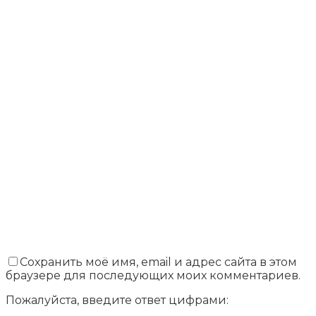
Сохранить моё имя, email и адрес сайта в этом
браузере для последующих моих комментариев.
Пожалуйста, введите ответ цифрами: