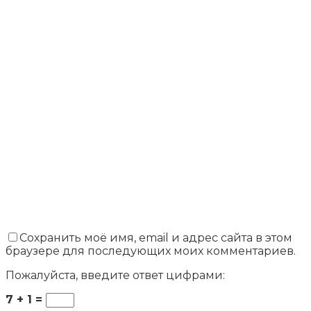
Сохранить моё имя, email и адрес сайта в этом
браузере для последующих моих комментариев.
Пожалуйста, введите ответ цифрами:
7 + 1 =