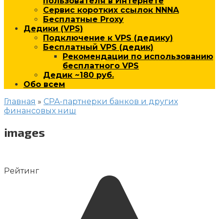
пользователя в Интернете
Сервис коротких ссылок NNNA
Бесплатные Proxy
Дедики (VPS)
Подключение к VPS (дедику)
Бесплатный VPS (дедик)
Рекомендации по использованию
бесплатного VPS
Дедик ~180 руб.
Обо всем
Главная
»
CPA-партнерки банков и других
финансовых ниш
images
Рейтинг