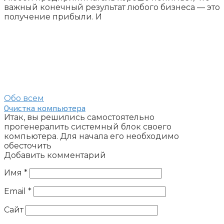
важный конечный результат любого бизнеса — это
получение прибыли. И
Обо всем
Очистка компьютера
Итак, вы решились самостоятельно
прогенералить системный блок своего
компьютера. Для начала его необходимо
обесточить
Добавить комментарий
Имя
*
Email
*
Сайт