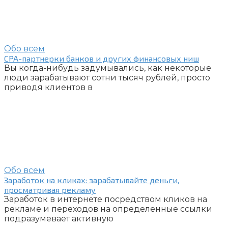
Обо всем
CPA-партнерки банков и других финансовых ниш
Вы когда-нибудь задумывались, как некоторые
люди зарабатывают сотни тысяч рублей, просто
приводя клиентов в
Обо всем
Заработок на кликах: зарабатывайте деньги,
просматривая рекламу
Заработок в интернете посредством кликов на
рекламе и переходов на определенные ссылки
подразумевает активную