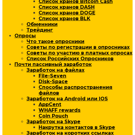
Список кранов Bitcoin Cash
Список кранов DASH
Список кранов DOGE
Список кранов BLK
Обменники
Трейдинг
Опросы
Что такое опросники
Советы по регистрации в опросниках
Советы по участию в платных опросах
Список Российских Опросников
Почти пассивный заработок
Заработок на файлах
File-Seven
Disk-Space
Способы распространения
файлов
Заработок на Android или IOS
AppCent
WHAFF rewards
Coin Pouch
Заработок на Skype
Накрутка контактов в Skype
Заработок на коротких ссылках