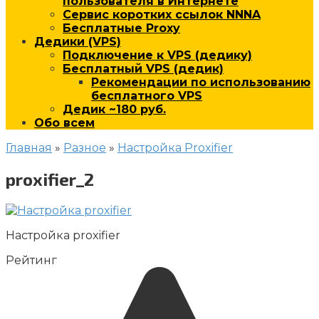
пользователя в Интернете
Сервис коротких ссылок NNNA
Бесплатные Proxy
Дедики (VPS)
Подключение к VPS (дедику)
Бесплатный VPS (дедик)
Рекомендации по использованию
бесплатного VPS
Дедик ~180 руб.
Обо всем
Главная
»
Разное
»
Настройка Proxifier
proxifier_2
Настройка proxifier
Рейтинг