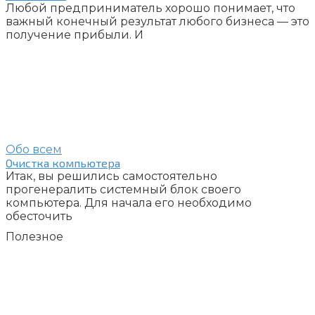
Любой предприниматель хорошо понимает, что
важный конечный результат любого бизнеса — это
получение прибыли. И
Обо всем
Очистка компьютера
Итак, вы решились самостоятельно
прогенералить системный блок своего
компьютера. Для начала его необходимо
обесточить
Полезное