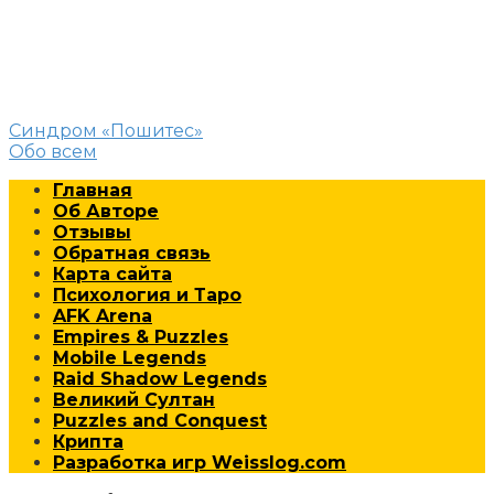
Синдром «Пошитес»
Обо всем
Главная
Об Авторе
Отзывы
Обратная связь
Карта сайта
Психология и Таро
AFK Arena
Empires & Puzzles
Mobile Legends
Raid Shadow Legends
Великий Султан
Puzzles and Conquest
Крипта
Разработка игр Weisslog.com