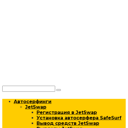
Перейти
к
контенту
Поиск:
Автосерфинги
JetSwap
Регистрация в JetSwap
Установка автосерфера SafeSurf
Вывод средств JetSwap