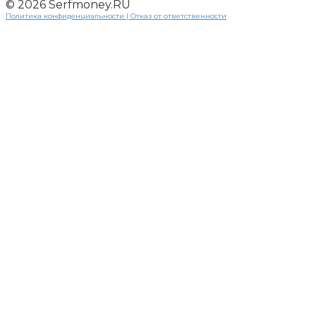
© 2026 Serfmoney.RU
Политика конфиденциальности |
Отказ от ответственности