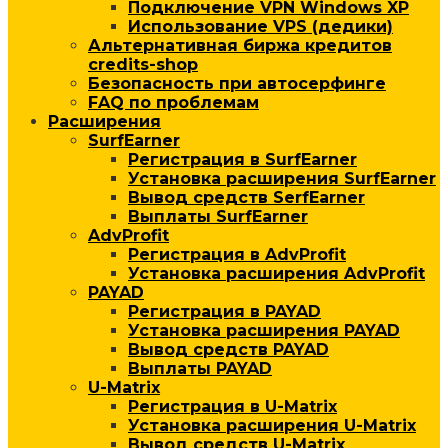
Подключение VPN Windows XP
Использование VPS (дедики)
Альтернативная биржа кредитов
credits-shop
Безопасность при автосерфинге
FAQ по проблемам
Расширения
SurfEarner
Регистрация в SurfEarner
Установка расширения SurfEarner
Вывод средств SerfEarner
Выплаты SurfEarner
AdvProfit
Регистрация в AdvProfit
Установка расширения AdvProfit
PAYAD
Регистрация в PAYAD
Установка расширения PAYAD
Вывод средств PAYAD
Выплаты PAYAD
U-Matrix
Регистрация в U-Matrix
Установка расширения U-Matrix
Вывод средств U-Matrix