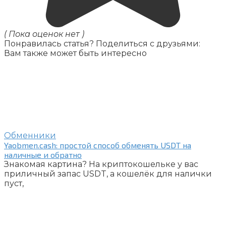
( Пока оценок нет )
Понравилась статья? Поделиться с друзьями:
Вам также может быть интересно
Обменники
Yaobmen.cash: простой способ обменять USDT на
наличные и обратно
Знакомая картина? На криптокошельке у вас
приличный запас USDT, а кошелёк для налички
пуст,