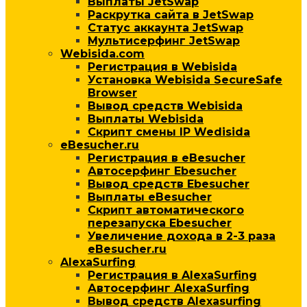
Выплаты JetSwap
Раскрутка сайта в JetSwap
Статус аккаунта JetSwap
Мультисерфинг JetSwap
Webisida.com
Регистрация в Webisida
Установка Webisida SecureSafe
Browser
Вывод средств Webisida
Выплаты Webisida
Скрипт смены IP Wedisida
eBesucher.ru
Регистрация в eBesucher
Автосерфинг Ebesucher
Вывод средств Ebesucher
Выплаты eBesucher
Скрипт автоматического
перезапуска Ebesucher
Увеличение дохода в 2-3 раза
eBesucher.ru
AlexaSurfing
Регистрация в AlexaSurfing
Автосерфинг AlexaSurfing
Вывод средств Alexasurfing