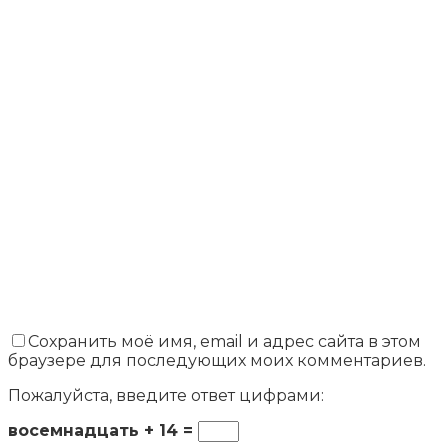
Сохранить моё имя, email и адрес сайта в этом
браузере для последующих моих комментариев.
Пожалуйста, введите ответ цифрами:
восемнадцать + 14 =