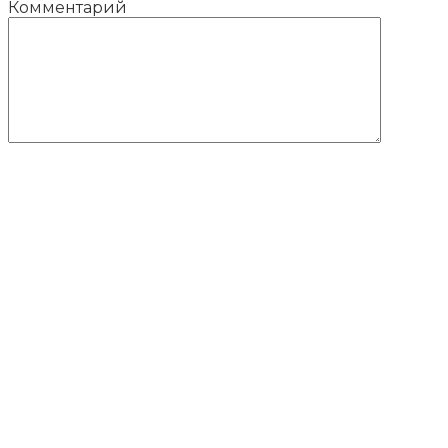
Комментарий