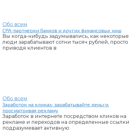
Обо всем
CPA-партнерки банков и других финансовых ниш
Вы когда-нибудь задумывались, как некоторые
люди зарабатывают сотни тысяч рублей, просто
приводя клиентов в
Обо всем
Заработок на кликах: зарабатывайте деньги,
просматривая рекламу
Заработок в интернете посредством кликов на
рекламе и переходов на определенные ссылки
подразумевает активную